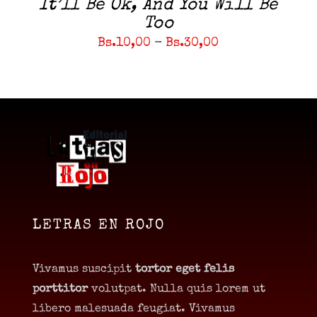
PÁGINA
It’ll Be Ok, And You Will Be
DE
Too
PRODUCTO
Rango
Bs.
10,00
-
Bs.
30,00
de
precios:
desde
Bs.10,00
hasta
Bs.30,00
LETRAS EN ROJO
Vivamus suscipit
tortor eget felis
porttitor
volutpat. Nulla quis lorem ut
libero malesuada feugiat. Vivamus