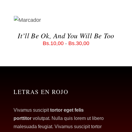
Contact Me
SELECCIONAR
OPCIONES
WooCommerce Cart
ESTE
/
PRODUCTO
DETALLES
It’ll Be Ok, And You Will Be Too
TIENE
MÚLTIPLES
Rango
Bs.
10,00
-
Bs.
30,00
VARIANTES.
de
LAS
precios:
OPCIONES
SE
desde
PUEDEN
Bs.10,00
ELEGIR
hasta
EN
LETRAS EN ROJO
LA
Bs.30,00
PÁGINA
DE
Vivamus suscipit
tortor eget felis
PRODUCTO
porttitor
volutpat. Nulla quis lorem ut libero
malesuada feugiat. Vivamus suscipit tortor